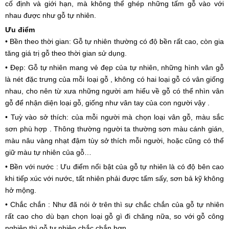
cố định và giới hạn, mà không thể ghép những tấm gỗ vào với
nhau được như gỗ tự nhiên.
Ưu điểm
• Bền theo thời gian: Gỗ tự nhiên thường có độ bền rất cao, còn gia
tăng giá trị gỗ theo thời gian sử dụng.
• Đẹp: Gỗ tự nhiên mang vẻ đẹp của tự nhiên, những hình vân gỗ
là nét đặc trưng của mỗi loại gỗ , không có hai loại gỗ có vân giống
nhau, cho nên từ xưa những người am hiểu về gỗ có thể nhìn vân
gỗ để nhận diện loại gỗ, giống như vân tay của con người vậy .
• Tuỳ vào sở thích: của mỗi người mà chọn loại vân gỗ, màu sắc
sơn phù hợp . Thông thường người ta thường sơn màu cánh gián,
màu nâu vàng nhạt đậm tùy sở thích mỗi người, hoặc cũng có thể
giữ màu tự nhiên của gỗ…
• Bền với nước : Ưu điểm nổi bật của gỗ tự nhiên là có độ bên cao
khi tiếp xúc với nước, tất nhiên phải được tẩm sấy, sơn bả kỹ không
hở mộng.
• Chắc chắn : Như đã nói ở trên thì sự chắc chắn của gỗ tự nhiên
rất cao cho dù bạn chọn loại gỗ gì đi chăng nữa, so với gỗ công
nghiệp thì gỗ tự nhiên chắc chắn hơn.