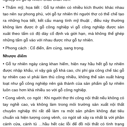
• Thẩm mỹ, họa tiết : Gỗ tự nhiên có nhiều kích thước khác nhau
tạo nên sự phong phú, với gỗ tự nhiên thì người thợ có thể chế tạo
ra những họa tiết, kết cấu mang tính mỹ thuật , điều này thường
không làm được ở gỗ công nghiệp vì gỗ công nghiệp được sản
xuât theo tấm có độ dày cố định và giới hạn, mà không thể ghép
những tấm gỗ vào với nhau được như gỗ tự nhiên.
• Phong cách : Cổ điển, ấm cúng, sang trọng.
Nhược điểm
• Gỗ tự nhiên ngày càng khan hiếm, hiện nay hầu hết gỗ tự nhiên
được nhập khẩu, vì vậy giá gỗ khá cao, chi phí gia công chế tác gỗ
tự nhiên cao vì phải làm thủ công nhiều, không thể sản xuất hàng
loạt như gỗ công nghiệp nên giá thành của sản phẩm gỗ tự nhiên
luôn cao hơn khá nhiều so với gỗ công nghiệp.
• Cong vênh, co ngót : Khi người thợ thi công nội thất nếu không có
tay nghề cao, và không làm trong môi trường sản xuất nội thất
chuyên nghiệp thì rất dễ làm ra một sản phẩm không đạt tiêu
chuẩn và hiện tượng cong vênh, co ngót sẽ xảy ra nhất là với phần
cánh cửa, cánh tủ …hầu hết các lỗi để đồ nội thất có tình trạng